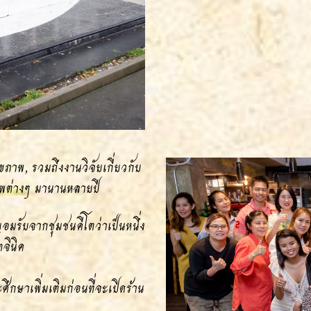
ขภาพ, รวมถึงงานวิจัยเกี่ยวกับ
าพต่างๆ มานานหลายปี
อมรับจากชุมชนคีโตว่าเป็นหนึ่ง
จินิค
ึกษาเพิ่มเติมก่อนที่จะเปิดร้าน