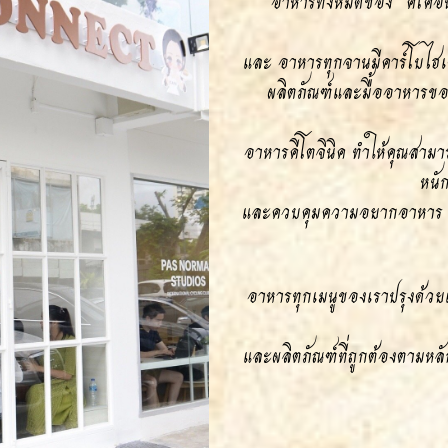
อาหารทั้งหมดของ "คีโคอ
แ
ละ อาหารทุกจานมีคาร์โบไฮเด
ผลิตภัณฑ์และมื้ออาหารขอ
อาหารคีโตจินิค ทำให้คุณสาม
หนั
และควบคุมความอยากอาหาร อีก
อาหารทุกเมนูของเราปรุงด้วยเ
และผลิตภัณฑ์ที่ถูกต้องตามหลั