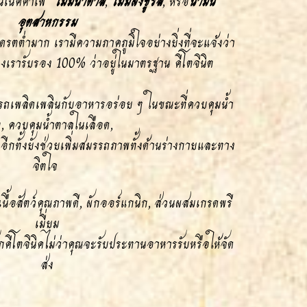
นเนคคาเฟ่"
ไม่มีน้ำตาล
,
ไม่มีผงชูรส
, หรือ
น้ำมัน
อุตสาหกรรม
รตต่ำมาก เรามีความภาคภูมิใจอย่างยิ่งที่จะแจ้งว่า
งเรารับรอง 100% ว่าอยู่ในมาตรฐาน คีโตจินิต
ารถเพลิดเพลินกับอาหารอร่อย ๆ ในขณะที่ควบคุมน้ำ
ก, ควบคุมน้ำตาลในเลือด,
ทั้งยังช่วยเพิ่มสมรรถภาพทั้งด้านร่างกายและทาง
จิตใจ
นื้อสัตว์คุณภาพดี, ผักออร์แกนิก, ส่วนผสมเกรดพรี
เมี่ยม
กคีโตจินิคไม่ว่าคุณจะรับประทานอาหารรับหรือให้จัด
ส่ง