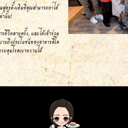
มสูตรดั้งเดิมที่คุณสามารถหาได้
่านั้น!
รทีวีหลายครั้ง, และได้เข้าร่วม
ธิบายถึงประโยชน์ของอาหารคีโต
ารควบคุมโรคเบาหวานได้