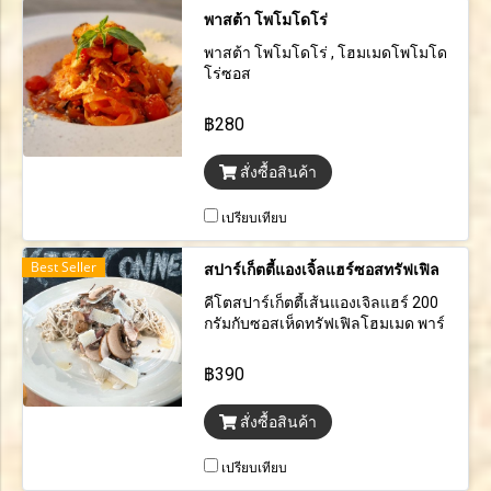
พาสต้า โพโมโดโร่
พาสต้า โพโมโดโร่ , โฮมเมดโพโมโด
โร่ซอส
฿280
สั่งซื้อสินค้า
เปรียบเทียบ
Best Seller
สปาร์เก็ตตี้แองเจิ้ลแฮร์ซอสทรัฟเฟิล
คีโตสปาร์เก็ตตี้เส้นแองเจิลแฮร์ 200
กรัมกับซอสเห็ดทรัฟเฟิลโฮมเมด พาร์
เมซานชีส เห็ดแชมปิญญอง น้ำมันเห็ด
ทรัฟเฟิล และแฮม
฿390
สั่งซื้อสินค้า
เปรียบเทียบ