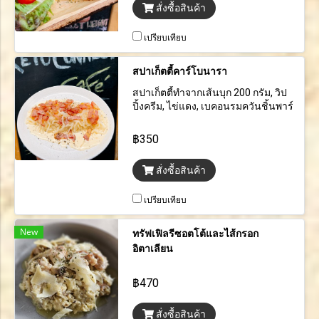
สั่งซื้อสินค้า
เปรียบเทียบ
สปาเก็ตตี้คาร์โบนารา
สปาเก็ตตี้ทำจากเส้นบุก 200 กรัม, วิป
ปิ้งครีม, ไข่แดง, เบคอนรมควันชิ้นพาร์
เมซานขูด
฿350
สั่งซื้อสินค้า
เปรียบเทียบ
New
ทรัฟเฟิลรีซอตโต้และไส้กรอก
อิตาเลียน
฿470
สั่งซื้อสินค้า