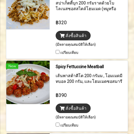
สปาเก็ตตี้บุก 200 กรัมราดด้วยโบ
โลเนสซอสสไตล์โฮมเมด (หมูหรือ
เนื้อ) โรยด้วยมอสซาเรลล่าและพาร์
เมซานชีสขูด
฿320
สั่งซื้อสินค้า
(มีหลายคุณสมบัติให้เลือก)
เปรียบเทียบ
New
Spicy Fettuccine Meatball
เส้นพาสต้าคีโต 200 กรัมม , โอมเมดมี
ทบอล 200 กรัม, และโฮมเมดซอสมารี
นาร่าแบบเเผ็ด
฿390
สั่งซื้อสินค้า
(มีหลายคุณสมบัติให้เลือก)
เปรียบเทียบ