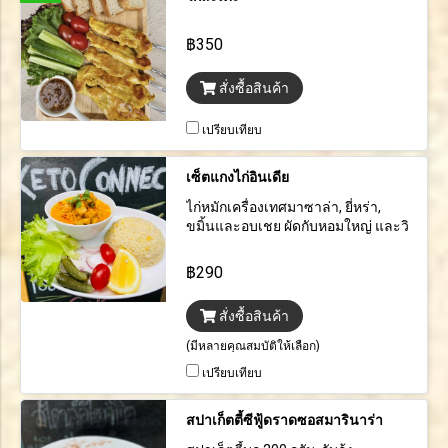
฿350
สั่งซื้อสินค้า
เปรียบเทียบ
เซ็ตแกงไก่อินเดีย
ไก่หมักเครื่องเทศมาซาล่า, ยี่หร่า,
ขมิ้นและอบเชย ผัดกับหอมใหญ่ และวิ
ปปิ้งครีม เสิร์ฟพร้อมข้าวคีโตที่คุณ
เลือก
฿290
สั่งซื้อสินค้า
(มีหลายคุณสมบัติให้เลือก)
เปรียบเทียบ
สปาเก็ตตี้ซีฟู้ดราดซอสมารินาร่า