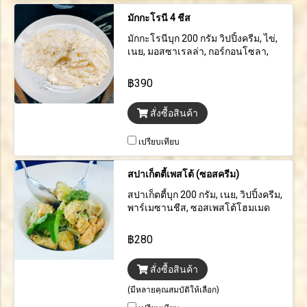
มักกะโรนี 4 ชีส
มักกะโรนีบุก 200 กรัม วิปปิ้งครีม, ไข่,
เนย, มอสซาเรลล่า, กอร์กอนโซลา,
ชีสแพะ, พาร์เมซานสด, ออริกาโน
฿390
สั่งซื้อสินค้า
เปรียบเทียบ
สปาเก็ตตี้เพสโต้ (ซอสครีม)
สปาเก็ตตี้บุก 200 กรัม, เนย, วิปปิ้งครีม,
พาร์เมซานชีส, ซอสเพสโต้โฮมเมด
และราดด้วยพาเมซานชีสขูด
฿280
สั่งซื้อสินค้า
(มีหลายคุณสมบัติให้เลือก)