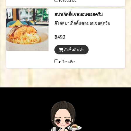
เปรียบเทียบ
สปาเก็ตตี้แซลมอนซอสครีม
คีโตสปาเก็ตตี้แซลมอนซอสครีม
฿490
สั่งซื้อสินค้า
เปรียบเทียบ