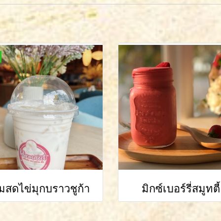
มสดไข่มุกบราวชูก้า
มิกซ์เบอร์รี่สมูทตี้