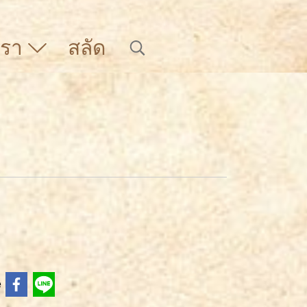
บเรา
สลัด
e