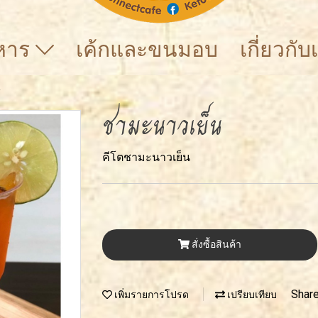
าหาร
เค้กและขนมอบ
เกี่ยวกั
น
ชามะนาวเย็น
คีโตชามะนาวเย็น
สั่งซื้อสินค้า
Shar
เพิ่มรายการโปรด
เปรียบเทียบ