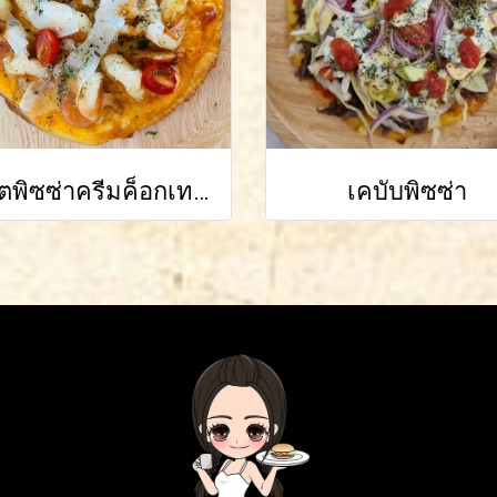
คีโตพิซซ่าครีมค็อกเทลกุ้ง
เคบับพิซซ่า