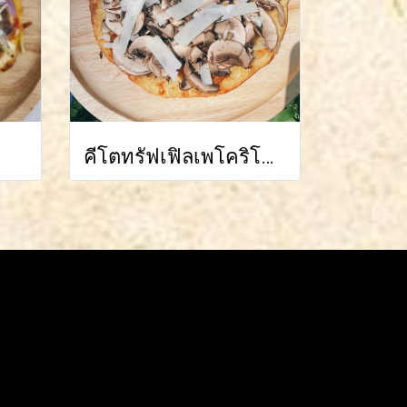
คีโตทรัฟเฟิลเพโคริโน่พิซซ่า