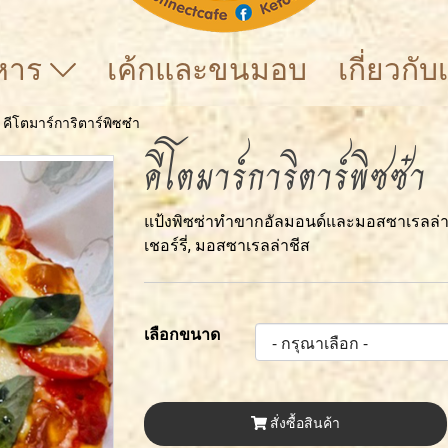
าหาร
เค้กและขนมอบ
เกี่ยวกั
คีโตมาร์การิตาร์พิซซ๋า
คีโตมาร์การิตาร์พิซซ๋า
แป้งพิซซ่าทำขากอัลมอนด์และมอสซาเรลล่า
เชอร์รี่, มอสซาเรลล่าชีส
เลือกขนาด
สั่งซื้อสินค้า