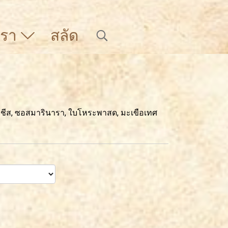
บเรา
สลัด
ชีส, ซอสมารินารา, ใบโหระพาสด, มะเขือเทศ