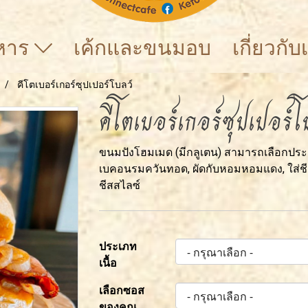
าหาร
เค้กและขนมอบ
เกี่ยวกั
คีโตเบอร์เกอร์ซุปเปอร์โบลว์
คีโตเบอร์เกอร์ซุปเปอร์โ
ขนมปังโฮมเมด (มีกลูเตน) สามารถเลือกประเ
เบคอนรมควันทอด, ผัดกับหอมหอมแดง, ใส่ช
ชีสสไลซ์
ประเภท
เนื้อ
เลือกซอส
ของคุณ