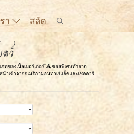
บเรา
สลัด
บลว์
ภทของเนื้อเบอร์เกอร์ได้, ซอสพิเศษทำจาก
ีสนำเข้าจากอเมริกามอนทาเร่แจ็คและเชดดาร์