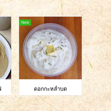
New
ฟ
ดอกกะหล่ำบด