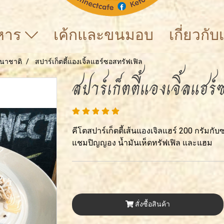
าหาร
เค้กและขนมอบ
เกี่ยวกั
นาชาติ
สปาร์เก็ตตี้แองเจิ้ลแฮร์ซอสทรัฟเฟิล
สปาร์เก็ตตี้แองเจิ้ลแฮร
คีโตสปาร์เก็ตตี้เส้นแองเจิลแฮร์ 200 กรัมก
แชมปิญญอง น้ำมันเห็ดทรัฟเฟิล และแฮม
สั่งซื้อสินค้า