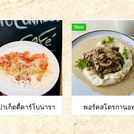
New
าเก็ตตี้คาร์โบนารา
พอร์คสโตรกานอ