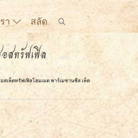
บเรา
สลัด
์ซอสทรัฟเฟิล
ับซอสเห็ดทรัฟเฟิลโฮมเมด พาร์เมซานชีส เห็ด