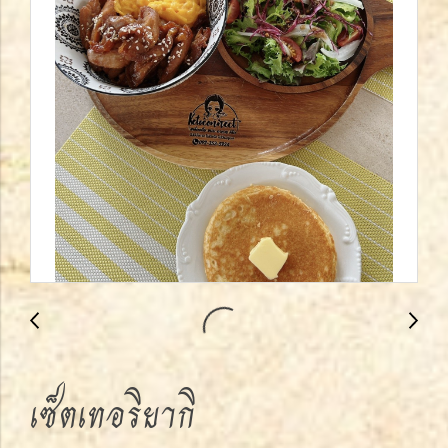
เซ็ตเทอริยากิ