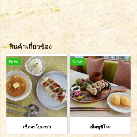
สินค้าเกี่ยวข้อง
New
New
เซ็ตคาโบนาร่า
เซ็ตซูชิโรล