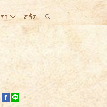
บเรา
สลัด
e