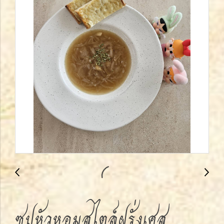
ซุปหัวหอมสไตล์ฝรั่งเศส