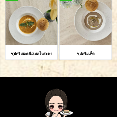
ซุปครีมมะเขือเทศโหระพา
ซุปครีมเห็ด