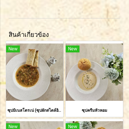
สินค้าเกี่ยวข้อง
New
New
ซุปมิเนสโตรเน่ (ซุปผักสไตล์อิตาเลี่ยน)
ซุปครีมหัวหอม
New
New