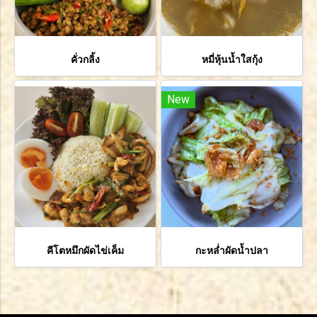
คั่วกลิ้ง
หมี่หุ้นน้ำใสกุ้ง
New
คีโตหมึกผัดไข่เค็ม
กะหล่ำผัดน้ำปลา